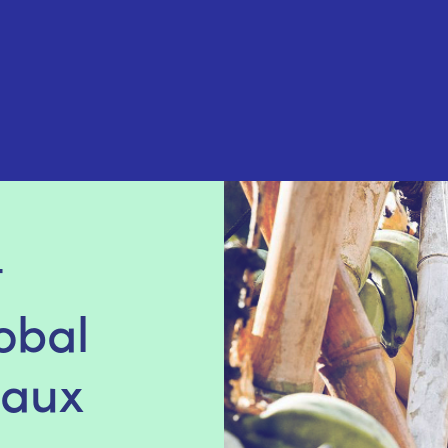
t
lobal
caux