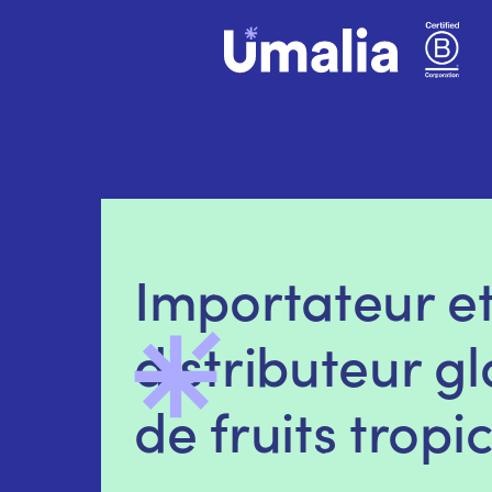
Importateur e
distributeur g
de fruits tropi