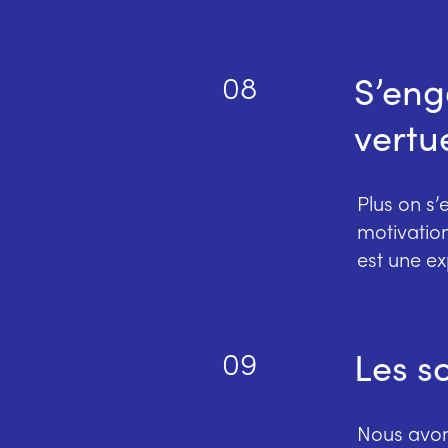
S’eng
08
vertu
Plus on s’
motivation
est une ex
Les s
09
Nous avons