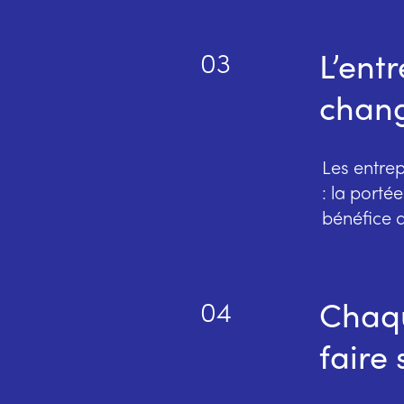
L’ent
03
chan
Les entrep
: la porté
bénéfice d
Chaqu
04
faire