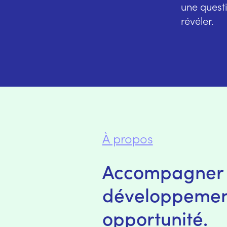
une questi
révéler.
À propos
Accompagner p
développemen
opportunité.