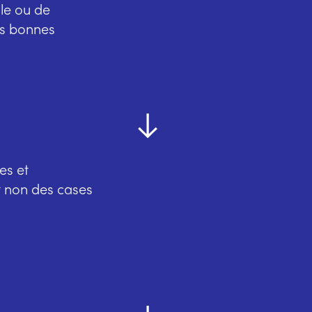
lle ou de
les bonnes
es et
et non des cases