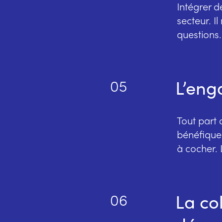
Intégrer d
secteur. Il
questions.
L’eng
05
Tout part 
bénéfiques
à cocher. 
La co
06