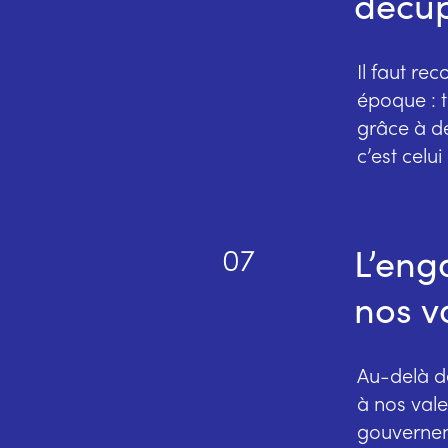
décup
Il faut re
époque : t
grâce à de
c’est celu
L’eng
07
nos v
Au-delà de
à nos vale
gouverne