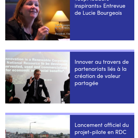
inspirants» Entrevue
de Lucie Bourgeois
Innover au travers de
partenariats liés à la
création de valeur
partagée
Lancement officiel du
projet-pilote en RDC