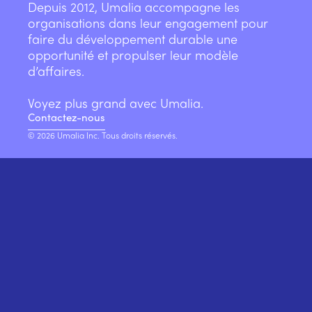
Depuis 2012, Umalia accompagne les
organisations dans leur engagement pour
faire du développement durable une
opportunité et propulser leur modèle
d’affaires.
Voyez plus grand avec Umalia.
Contactez-nous
© 2026 Umalia Inc. Tous droits réservés.