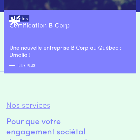
Articles
Certification B Corp
Une nouvelle entreprise B Corp au Québec :
Umalia !
LIRE PLUS
Nos services
Pour que votre
engagement sociétal